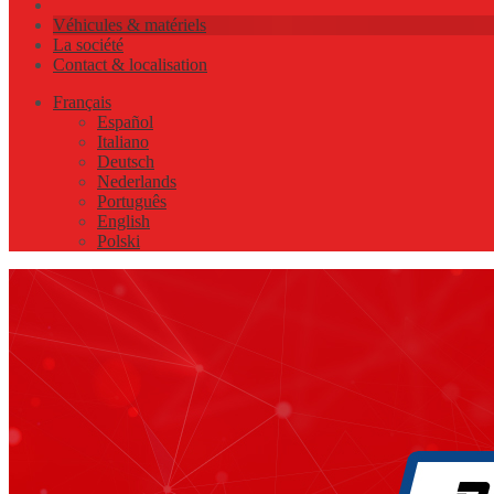
Véhicules & matériels
La société
Contact & localisation
Français
Español
Italiano
Deutsch
Nederlands
Português
English
Polski